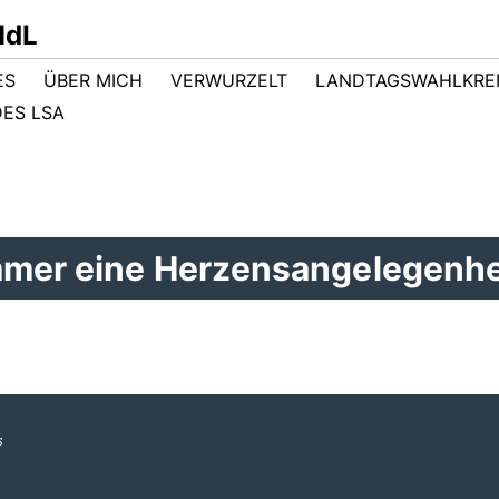
MdL
ES
ÜBER MICH
VERWURZELT
LANDTAGSWAHLKRE
ES LSA
mmer eine Herzensangelegenhe
s