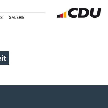
IS
GALERIE
it