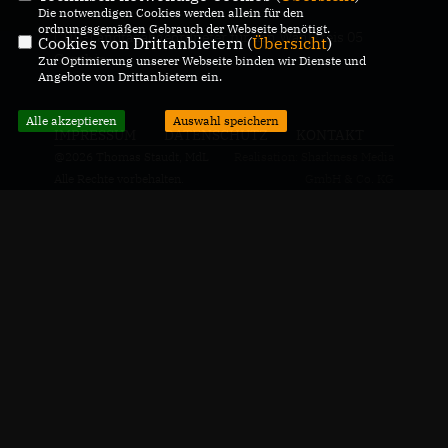
Die notwendigen Cookies werden allein für den
ordnungsgemäßen Gebrauch der Webseite benötigt.
CDU-Landtagabgeordneter für den Wahlkreis 05
Cookies von Drittanbietern (
Übersicht
)
Genthin
Zur Optimierung unserer Webseite binden wir Dienste und
Angebote von Drittanbietern ein.
Alle akzeptieren
Auswahl speichern
IMPRESSUM
DATENSCHUTZ
KONTAKT
@2026 Thomas Staudt, MdL
Realisation: Sharkness Media
Alle Rechte vorbehalten.
GmbH & Co. KG