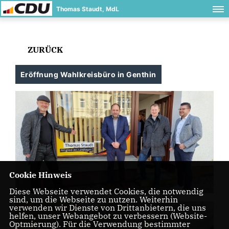
Thomas Staudt, MdL
ZURÜCK
Eröffnung Wahlkreisbüro in Genthin
Cookie Hinweis
Diese Webseite verwendet Cookies, die notwendig
sind, um die Webseite zu nutzen. Weiterhin
verwenden wir Dienste von Drittanbietern, die uns
helfen, unser Webangebot zu verbessern (Website-
Optmierung). Für die Verwendung bestimmter