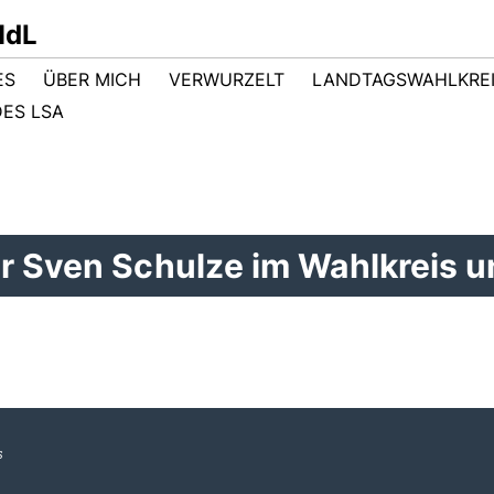
MdL
ES
ÜBER MICH
VERWURZELT
LANDTAGSWAHLKRE
ES LSA
er Sven Schulze im Wahlkreis 
s