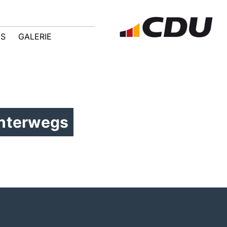
IS
GALERIE
unterwegs