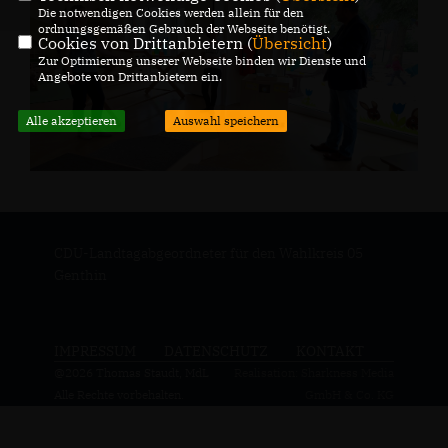
Die notwendigen Cookies werden allein für den
ordnungsgemäßen Gebrauch der Webseite benötigt.
Cookies von Drittanbietern (
Übersicht
)
Zur Optimierung unserer Webseite binden wir Dienste und
Angebote von Drittanbietern ein.
Alle akzeptieren
Auswahl speichern
CDU-Landtagabgeordneter für den Wahlkreis 05
Genthin
IMPRESSUM
DATENSCHUTZ
KONTAKT
@2026 Thomas Staudt, MdL
Realisation: Sharkness Media
Alle Rechte vorbehalten.
GmbH & Co. KG