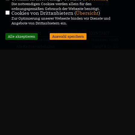
CDU-Landtagabgeordneter für den Wahlkreis 05
Die notwendigen Cookies werden allein für den
ordnungsgemäßen Gebrauch der Webseite benötigt.
Genthin
Cookies von Drittanbietern (
Übersicht
)
Zur Optimierung unserer Webseite binden wir Dienste und
Angebote von Drittanbietern ein.
IMPRESSUM
DATENSCHUTZ
KONTAKT
Alle akzeptieren
Auswahl speichern
@2026 Thomas Staudt, MdL
Realisation: Sharkness Media
Alle Rechte vorbehalten.
GmbH & Co. KG