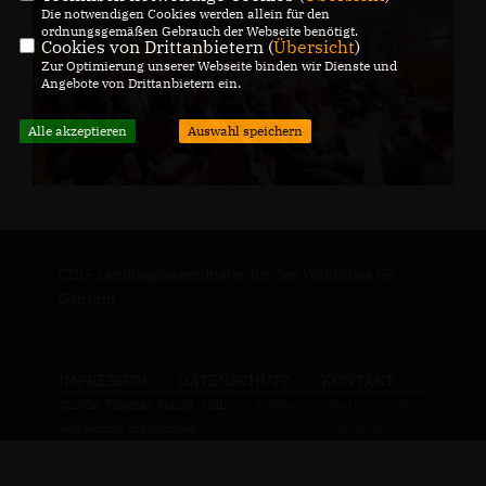
Die notwendigen Cookies werden allein für den
ordnungsgemäßen Gebrauch der Webseite benötigt.
Cookies von Drittanbietern (
Übersicht
)
Zur Optimierung unserer Webseite binden wir Dienste und
Angebote von Drittanbietern ein.
Alle akzeptieren
Auswahl speichern
CDU-Landtagabgeordneter für den Wahlkreis 05
Genthin
IMPRESSUM
DATENSCHUTZ
KONTAKT
@2026 Thomas Staudt, MdL
Realisation: Sharkness Media
Alle Rechte vorbehalten.
GmbH & Co. KG