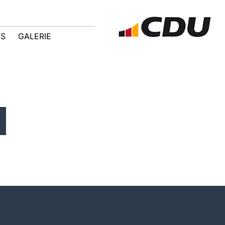
IS
GALERIE
"