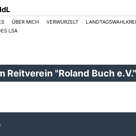
MdL
ES
ÜBER MICH
VERWURZELT
LANDTAGSWAHLKRE
ES LSA
 Reitverein "Roland Buch e.V.
s