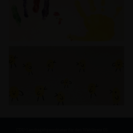
CDU-Landtagabgeordneter für den Wahlkreis 05