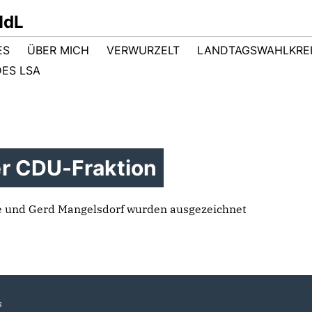
MdL
ES
ÜBER MICH
VERWURZELT
LANDTAGSWAHLKRE
ES LSA
r CDU-Fraktion
e und Gerd Mangelsdorf wurden ausgezeichnet
s