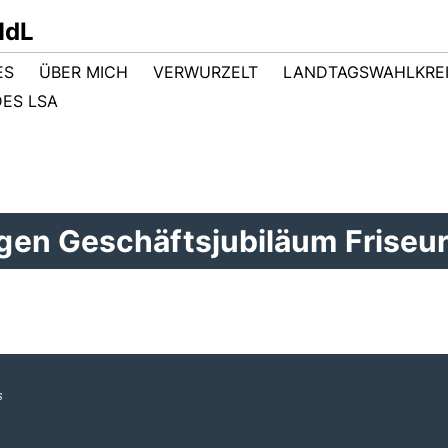
MdL
ES
ÜBER MICH
VERWURZELT
LANDTAGSWAHLKRE
ES LSA
en Geschäftsjubiläum Friseur
s