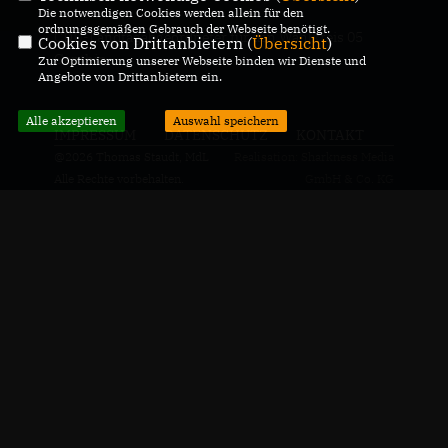
Die notwendigen Cookies werden allein für den
ordnungsgemäßen Gebrauch der Webseite benötigt.
CDU-Landtagabgeordneter für den Wahlkreis 05
Cookies von Drittanbietern (
Übersicht
)
Genthin
Zur Optimierung unserer Webseite binden wir Dienste und
Angebote von Drittanbietern ein.
Alle akzeptieren
Auswahl speichern
IMPRESSUM
DATENSCHUTZ
KONTAKT
@2026 Thomas Staudt, MdL
Realisation: Sharkness Media
Alle Rechte vorbehalten.
GmbH & Co. KG