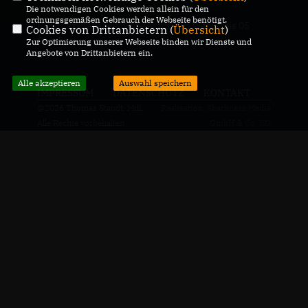
Die notwendigen Cookies werden allein für den
ordnungsgemäßen Gebrauch der Webseite benötigt.
CDU-Landtagabgeordneter für den Wahlkreis 05
Cookies von Drittanbietern (
Übersicht
)
Genthin
Zur Optimierung unserer Webseite binden wir Dienste und
Angebote von Drittanbietern ein.
Alle akzeptieren
Auswahl speichern
IMPRESSUM
DATENSCHUTZ
KONTAKT
@2026 Thomas Staudt, MdL
Realisation: Sharkness Media
Alle Rechte vorbehalten.
GmbH & Co. KG