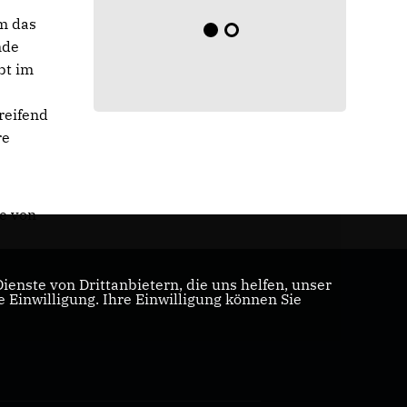
m das
nde
bt im
reifend
re
e von
enste von Drittanbietern, die uns helfen, unser
Einwilligung. Ihre Einwilligung können Sie