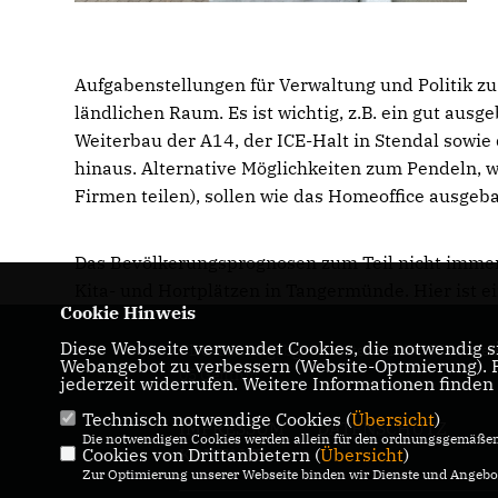
Aufgabenstellungen für Verwaltung und Politik z
ländlichen Raum. Es ist wichtig, z.B. ein gut ausg
Weiterbau der A14, der ICE-Halt in Stendal sow
hinaus. Alternative Möglichkeiten zum Pendeln, 
Firmen teilen), sollen wie das Homeoffice ausgeb
Das Bevölkerungsprognosen zum Teil nicht imme
Kita- und Hortplätzen in Tangermünde. Hier ist e
Cookie Hinweis
Diese Webseite verwendet Cookies, die notwendig si
CDU-Landtagabgeordneter für den Wahlkrei
Webangebot zu verbessern (Website-Optmierung). Fü
05 Genthin
jederzeit widerrufen. Weitere Informationen finden
Technisch notwendige Cookies (
Übersicht
)
IMPRESSUM
DATENSCHUTZ
Die notwendigen Cookies werden allein für den ordnungsgemäßen 
Cookies von Drittanbietern (
KONTAKT
Übersicht
)
Zur Optimierung unserer Webseite binden wir Dienste und Angebot