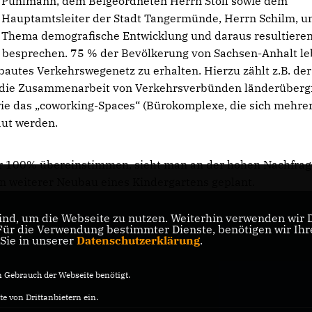
Puhlmann, dem Beigeordneten Herrn Stoll sowie dem
Hauptamtsleiter der Stadt Tangermünde, Herrn Schilm, u
Thema demografische Entwicklung und daraus resultiere
u besprechen. 75 % der Bevölkerung von Sachsen-Anhalt le
ebautes Verkehrswegenetz zu erhalten. Hierzu zählt z.B. der
ie die Zusammenarbeit von Verkehrsverbünden länderüberg
wie das „coworking-Spaces“ (Bürokomplexe, die sich mehre
aut werden.
r 100% übereinstimmen, sieht man an der hohen Nachfrag
in weiterer Neubau eines Kindergartens geplant.
nd, um die Webseite zu nutzen. Weiterhin verwenden wir Di
s
r die Verwendung bestimmter Dienste, benötigen wir Ihre 
 Sie in unserer
Datenschutzerklärung
.
Gebrauch der Webseite benötigt.
e von Drittanbietern ein.