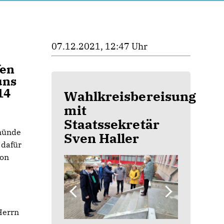
07.12.2021, 12:47 Uhr
fen
uns
14
Wahlkreisbereisung
mit
Staatssekretär
münde
Sven Haller
 dafür
von
Herrn