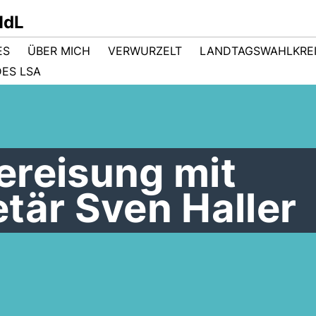
MdL
ES
ÜBER MICH
VERWURZELT
LANDTAGSWAHLKRE
ES LSA
ereisung mit
tär Sven Haller