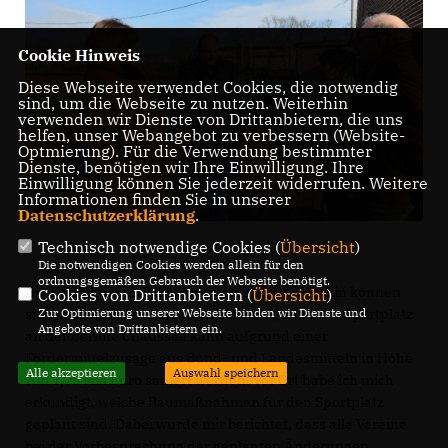
Cookie Hinweis
Diese Webseite verwendet Cookies, die notwendig
sind, um die Webseite zu nutzen. Weiterhin
verwenden wir Dienste von Drittanbietern, die uns
helfen, unser Webangebot zu verbessern (Website-
Optmierung). Für die Verwendung bestimmter
Dienste, benötigen wir Ihre Einwilligung. Ihre
Einwilligung können Sie jederzeit widerrufen. Weitere
Informationen finden Sie in unserer
Datenschutzerklärung
.
Technisch notwendige Cookies (
Übersicht
)
Die notwendigen Cookies werden allein für den
ordnungsgemäßen Gebrauch der Webseite benötigt.
Die Kommune und die Sportvereine aus Genthin können
Cookies von Drittanbietern (
Übersicht
)
sich in diesem Jahr besonders freuen, denn der Sportplatz
Zur Optimierung unserer Webseite binden wir Dienste und
Angebote von Drittanbietern ein.
an der Berline Chaussee kann aufgrund einer
Fördermittelzusage aus Bund- und Landesmitteln in Höhe
Alle akzeptieren
Auswahl speichern
von 1,76 Mill Euro saniert werden. Vor Ort habe ich mich
erkundigt, welche Baumaßnahmen für den Sportplatz
geplant sind. Dabei wurde mir berichtet, dass alle Vereine
bei der Vorbesprechung der geplanten Änderungen