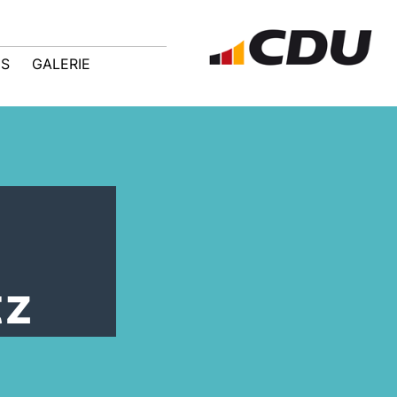
IS
GALERIE
tz