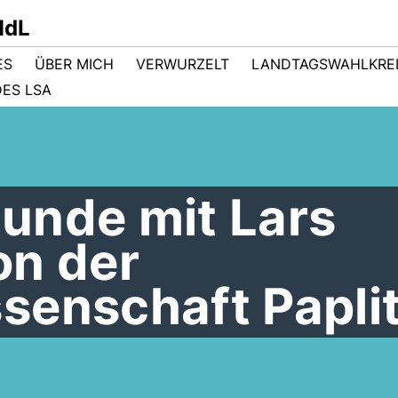
MdL
ES
ÜBER MICH
VERWURZELT
LANDTAGSWAHLKRE
ES LSA
unde mit Lars
on der
senschaft Papli