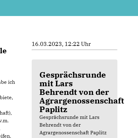
16.03.2023, 12:22 Uhr
le
Gesprächsrunde
mit Lars
abe ich
Behrendt von der
biete,
Agrargenossenschaft
Paplitz
aft),
Gesprächsrunde mit Lars
v.m.
Behrendt von der
n
Agrargenossenschaft Paplitz
ifen.