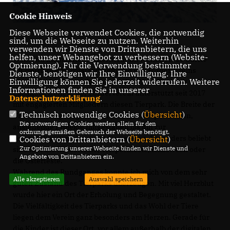
Cookie Hinweis
Diese Webseite verwendet Cookies, die notwendig
sind, um die Webseite zu nutzen. Weiterhin
verwenden wir Dienste von Drittanbietern, die uns
helfen, unser Webangebot zu verbessern (Website-
Während meiner Kennenlerntour im Wahlkreis 05 dürfte
Optmierung). Für die Verwendung bestimmter
ich Herrn Göbel, Vorstandsmitglied des Fördervereins
Dienste, benötigen wir Ihre Einwilligung. Ihre
Einwilligung können Sie jederzeit widerrufen. Weitere
Freunde des Tierparks Zabakuck e.V." im Tierpark
Informationen finden Sie in unserer
Zabakuck treffen. Der Förderverein unterstützt seit 2017
Datenschutzerklärung
.
mit engagierten Mitgliedern diesen Tierpark. Die Breite der
Technisch notwendige Cookies (
Übersicht
)
Unterstützung fängt von Einwerben von Spenden an,
Die notwendigen Cookies werden allein für den
anstehende Projekte mitgestalten bis hin zur
ordnungsgemäßen Gebrauch der Webseite benötigt.
Veranstaltungen planen und umsetzen. Besonders beliebt
Cookies von Drittanbietern (
Übersicht
)
Zur Optimierung unserer Webseite binden wir Dienste und
sind hier die Kinderfeste, Tierparkfeste, Halloween oder
Angebote von Drittanbietern ein.
die Osterfeste.
Während des Rundganges konnte ich mich von dem sehr
Alle akzeptieren
Auswahl speichern
guten Zustand des Tierparks überzeugen. Mit viel Herzblut
wurde hier ein Ort der Erholung und Begegnung gestaltet.
Die Vielfältigkeit des Tierparks und das Wohl der Tiere
liegen dem Verein ganz besonders am Herzen. Gerade für
die Kinder ist dieser Ort, vor allem außerhalb der digitalen