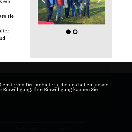
s ein
ass sie
lter
und
enste von Drittanbietern, die uns helfen, unser
Einwilligung. Ihre Einwilligung können Sie
Realisation: Sharkness Media GmbH & Co. KG