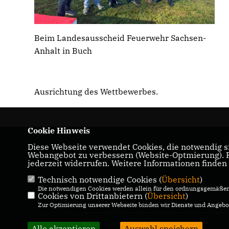
Beim Landesausscheid Feuerwehr Sachsen-
Anhalt in Buch
Ausrichtung des Wettbewerbes.
Cookie Hinweis
Diese Webseite verwendet Cookies, die notwendig si
CDU-Landtagabgeordneter für den Wahlkrei
Webangebot zu verbessern (Website-Optmierung). Fü
05 Genthin
jederzeit widerrufen. Weitere Informationen finden
Technisch notwendige Cookies (
Übersicht
)
IMPRESSUM
DATENSCHUTZ
Die notwendigen Cookies werden allein für den ordnungsgemäßen 
Cookies von Drittanbietern (
KONTAKT
Übersicht
)
Zur Optimierung unserer Webseite binden wir Dienste und Angebot
@2026 Thomas Staudt, MdL
Alle akzeptieren
Auswahl speichern