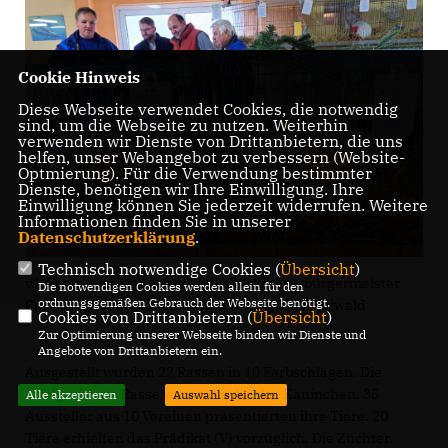
Cookie Hinweis
Diese Webseite verwendet Cookies, die notwendig
sind, um die Webseite zu nutzen. Weiterhin
verwenden wir Dienste von Drittanbietern, die uns
helfen, unser Webangebot zu verbessern (Website-
Optmierung). Für die Verwendung bestimmter
Dienste, benötigen wir Ihre Einwilligung. Ihre
Einwilligung können Sie jederzeit widerrufen. Weitere
Informationen finden Sie in unserer
Datenschutzerklärung
.
Technisch notwendige Cookies (
Übersicht
)
v.l. Vereinsvorsitzender Guido Stärke, Ortsbürgermeister
Die notwendigen Cookies werden allein für den
ordnungsgemäßen Gebrauch der Webseite benötigt.
Christian Köpke, Thomas Staudt, Siegfried Maiwald
Cookies von Drittanbietern (
Übersicht
)
Zur Optimierung unserer Webseite binden wir Dienste und
Angebote von Drittanbietern ein.
Ausgestellt wurden 22 Rassen in 10 Farbschlägen. Die
erfolgreichste Rasse waren die Alaska-Kaninchen. 35
Alle akzeptieren
Auswahl speichern
Aussteller aus 10 Vereinen präsentierten ihre Tiere. 20
Tiere erhielten das Prädikat (V) vorzüglich. Die Züchter