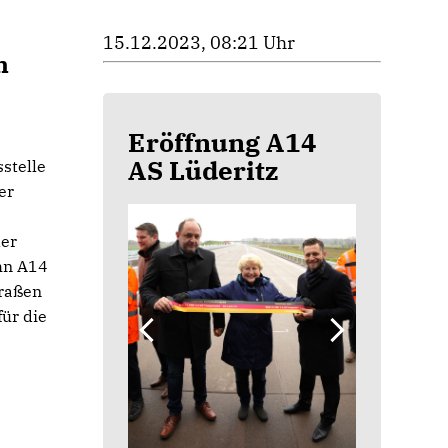
15.12.2023, 08:21 Uhr
n
Eröffnung A14
AS Lüderitz
stelle
er
der
ahn A14
traßen
für die