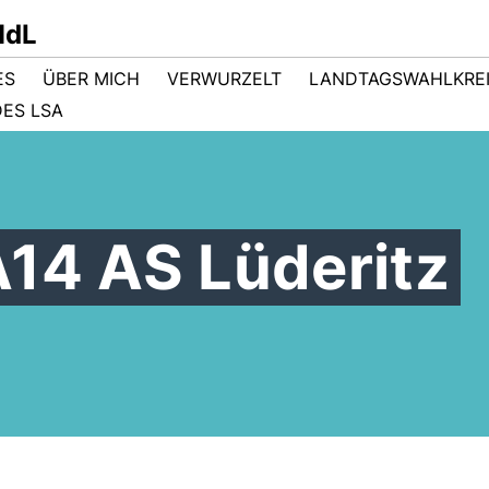
MdL
ES
ÜBER MICH
VERWURZELT
LANDTAGSWAHLKRE
ES LSA
A14 AS Lüderitz