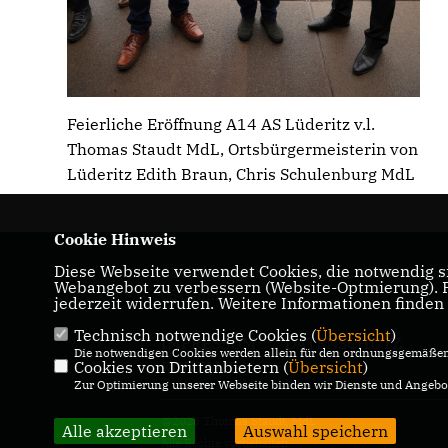
Feierliche Eröffnung A14 AS Lüderitz v.l.
Thomas Staudt MdL, Ortsbürgermeisterin von
Lüderitz Edith Braun, Chris Schulenburg MdL
Cookie Hinweis
Diese Webseite verwendet Cookies, die notwendig si
CDU-Landtagabgeordneter für den Wahlkrei
Webangebot zu verbessern (Website-Optmierung). Fü
05 Genthin
jederzeit widerrufen. Weitere Informationen finden
Technisch notwendige Cookies (
Übersicht
)
IMPRESSUM
DATENSCHUTZ
Die notwendigen Cookies werden allein für den ordnungsgemäßen 
KONTAKT
Cookies von Drittanbietern (
Übersicht
)
Zur Optimierung unserer Webseite binden wir Dienste und Angebot
@2026 Thomas Staudt, MdL
Alle akzeptieren
Auswahl speichern
Alle Rechte vorbehalten.