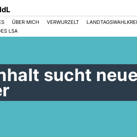
MdL
ES
ÜBER MICH
VERWURZELT
LANDTAGSWAHLKRE
ES LSA
halt sucht neu
er