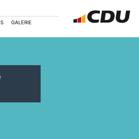
IS
GALERIE
e