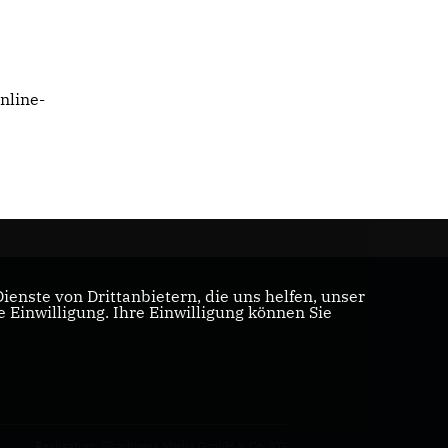
nline-
enste von Drittanbietern, die uns helfen, unser
Einwilligung. Ihre Einwilligung können Sie
Realisation: Sharkness Media GmbH & Co. KG