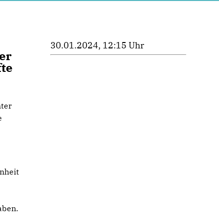
30.01.2024, 12:15 Uhr
er
fte
ter
e
nheit
r
aben.