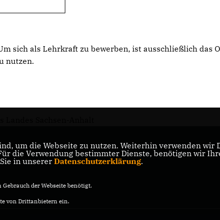
m sich als Lehrkraft zu bewerben, ist ausschließlich das O
zu nutzen.
es Landes Sachsen-Anhalt
nd, um die Webseite zu nutzen. Weiterhin verwenden wir Di
s
r die Verwendung bestimmter Dienste, benötigen wir Ihre 
 Sie in unserer
Datenschutzerklärung
.
Gebrauch der Webseite benötigt.
e von Drittanbietern ein.