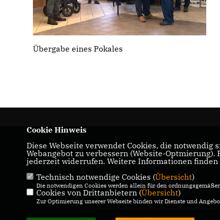
Übergabe eines Pokales
Cookie Hinweis
Diese Webseite verwendet Cookies, die notwendig si
CDU-Landtagabgeordneter für den Wahlkrei
Webangebot zu verbessern (Website-Optmierung). Fü
05 Genthin
jederzeit widerrufen. Weitere Informationen finden
Technisch notwendige Cookies (
Übersicht
)
IMPRESSUM
DATENSCHUTZ
Die notwendigen Cookies werden allein für den ordnungsgemäßen 
KONTAKT
Cookies von Drittanbietern (
Übersicht
)
Zur Optimierung unserer Webseite binden wir Dienste und Angebot
@2026 Thomas Staudt, MdL