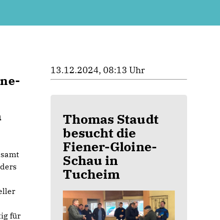
13.12.2024, 08:13 Uhr
ine-
n
Thomas Staudt
besucht die
Fiener-Gloine-
esamt
Schau in
nders
Tucheim
ller
ig für