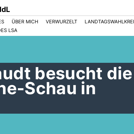
MdL
ES
ÜBER MICH
VERWURZELT
LANDTAGSWAHLKRE
ES LSA
udt besucht die
ine-Schau in