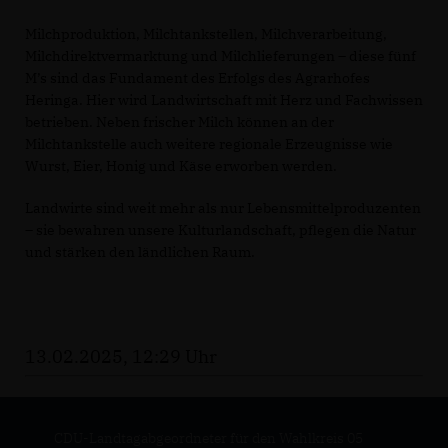
Milchproduktion, Milchtankstellen, Milchverarbeitung,
Milchdirektvermarktung und Milchlieferungen – diese fünf
M’s sind das Fundament des Erfolgs des Agrarhofes
Heringa. Hier wird Landwirtschaft mit Herz und Fachwissen
betrieben. Neben frischer Milch können an der
Milchtankstelle auch weitere regionale Erzeugnisse wie
Wurst, Eier, Honig und Käse erworben werden.
Landwirte sind weit mehr als nur Lebensmittelproduzenten
– sie bewahren unsere Kulturlandschaft, pflegen die Natur
und stärken den ländlichen Raum.
13.02.2025, 12:29 Uhr
CDU-Landtagabgeordneter für den Wahlkreis 05