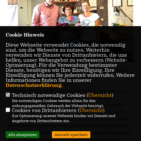
Cookie Hinweis
Diese Webseite verwendet Cookies, die notwendig
sind, um die Webseite zu nutzen. Weiterhin
verwenden wir Dienste von Drittanbietern, die uns
helfen, unser Webangebot zu verbessern (Website-
Optmierung). Für die Verwendung bestimmter
Dienste, benötigen wir Ihre Einwilligung. Ihre
v.l. Thomas Staudt MdL, Marita Thiede, Jacqueline Thiede
Einwilligung können Sie jederzeit widerrufen. Weitere
Informationen finden Sie in unserer
Datenschutzerklärung
.
Unterstützt wird sie dabei von ihrer Tochter Jacqueline, die
Technisch notwendige Cookies (
Übersicht
)
ebenfalls Friseurmeisterin ist. Mutter und Tochter
Die notwendigen Cookies werden allein für den
absolvierten ihre Ausbildung zeitgleich und meisterten
ordnungsgemäßen Gebrauch der Webseite benötigt.
Cookies von Drittanbietern (
Übersicht
)
gemeinsam den Weg zur Selbstständigkeit. Im Juli dieses
Zur Optimierung unserer Webseite binden wir Dienste und
Jahres wird Jacqueline den Salon übernehmen und damit
Angebote von Drittanbietern ein.
den Generationswechsel vollziehen. Marita Thiede bleibt
dem Betrieb weiterhin erhalten – allerdings mit reduzierter
Alle akzeptieren
Auswahl speichern
Stundenzahl. Ein lokaler Friseurbetrieb wie der Salon