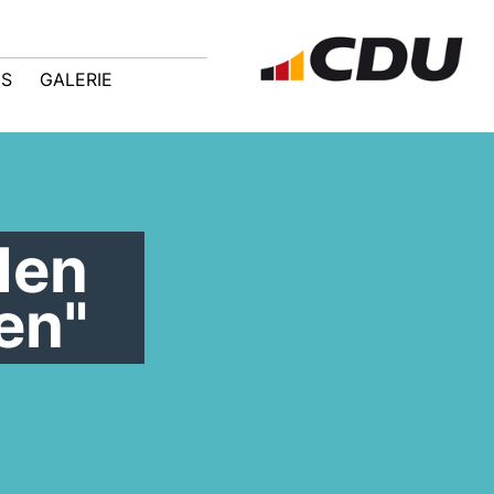
IS
GALERIE
den
en"