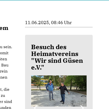
11.06.2025, 08:46 Uhr
dem
Besuch des
u sein.
Heimatvereins
somit
"Wir sind Güsen
äten
n Bau
e.V."
rein
onen
, die
 zu
er sind
bunden