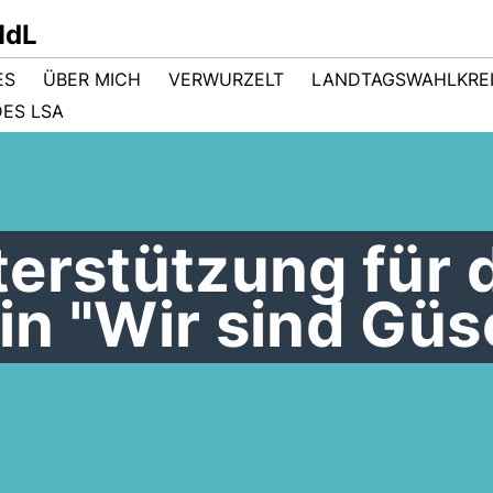
MdL
ES
ÜBER MICH
VERWURZELT
LANDTAGSWAHLKRE
ES LSA
terstützung für 
in "Wir sind Güs