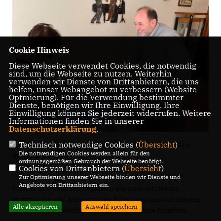
Cookie Hinweis
Diese Webseite verwendet Cookies, die notwendig
sind, um die Webseite zu nutzen. Weiterhin
verwenden wir Dienste von Drittanbietern, die uns
helfen, unser Webangebot zu verbessern (Website-
Optmierung). Für die Verwendung bestimmter
Dienste, benötigen wir Ihre Einwilligung. Ihre
Einwilligung können Sie jederzeit widerrufen. Weitere
Informationen finden Sie in unserer
Datenschutzerklärung
.
Technisch notwendige Cookies (
Übersicht
)
Leiterin Iris Krause zeigt Thomas Staudt den beliebten
Die notwendigen Cookies werden allein für den
Spieletisch.
ordnungsgemäßen Gebrauch der Webseite benötigt.
Cookies von Drittanbietern (
Übersicht
)
Zur Optimierung unserer Webseite binden wir Dienste und
Angebote von Drittanbietern ein.
Gerade in ländlichen Regionen wie unserer ist eine
verlässliche und wohnortnahe Pflege von unschätzbarem
Alle akzeptieren
Auswahl speichern
Wert – für die Bewohner ebenso wie für ihre Familien.