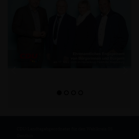
CDU-Landtagabgeordneter für den Wahlkreis 05
Genthin