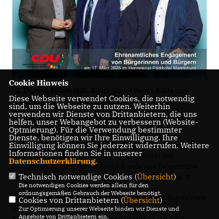
Cookie Hinweis
v.l. Thomas Staudt MdL, Klaus-Dieter Bauer, Edda und
Diese Webseite verwendet Cookies, die notwendig
Frank Kunde Foto: Raik Weber
sind, um die Webseite zu nutzen. Weiterhin
verwenden wir Dienste von Drittanbietern, die uns
helfen, unser Webangebot zu verbessern (Website-
Optmierung). Für die Verwendung bestimmter
In diesem Jahr hatte ich die Möglichkeit, zwei
Dienste, benötigen wir Ihre Einwilligung. Ihre
Einwilligung können Sie jederzeit widerrufen. Weitere
Persönlichkeiten aus meinem Wahlkreis vorzuschlagen:
Informationen finden Sie in unserer
Klaus-Dieter Bauer aus Genthin, Vorsitzender der
Datenschutzerklärung
.
Seniorenvertretung, sowie Frank Kunde aus Tangerhütte,
Technisch notwendige Cookies (
Übersicht
)
Vorsitzender des Modellflugclubs Albatros/Stendal e. V.
Die notwendigen Cookies werden allein für den
ordnungsgemäßen Gebrauch der Webseite benötigt.
Klaus-Dieter Bauer engagiert sich nach seinem Berufsleben
Cookies von Drittanbietern (
Übersicht
)
mit großem Einsatz in der Seniorenvertretung der
Zur Optimierung unserer Webseite binden wir Dienste und
Angebote von Drittanbietern ein.