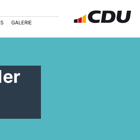
IS
GALERIE
der