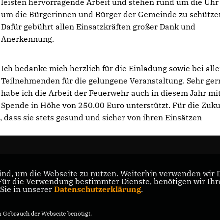
leisten hervorragende Arbeit und stehen rund um die Uhr 
um die Bürgerinnen und Bürger der Gemeinde zu schütze
Dafür gebührt allen Einsatzkräften großer Dank und
Anerkennung.
Ich bedanke mich herzlich für die Einladung sowie bei all
Teilnehmenden für die gelungene Veranstaltung. Sehr ger
habe ich die Arbeit der Feuerwehr auch in diesem Jahr mit
Spende in Höhe von 250.00 Euro unterstützt. Für die Zuku
ass sie stets gesund und sicher von ihren Einsätzen
nd, um die Webseite zu nutzen. Weiterhin verwenden wir Di
s
r die Verwendung bestimmter Dienste, benötigen wir Ihre 
 Sie in unserer
Datenschutzerklärung
.
Gebrauch der Webseite benötigt.