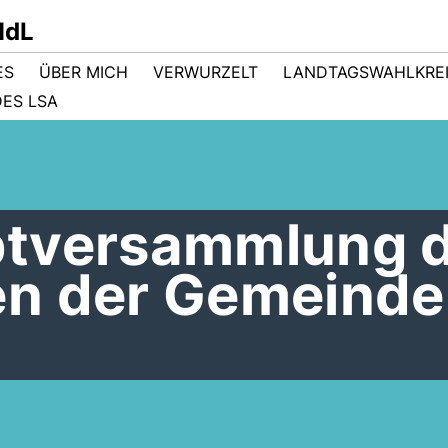
MdL
ES
ÜBER MICH
VERWURZELT
LANDTAGSWAHLKRE
ES LSA
ptversammlung 
n der Gemeinde