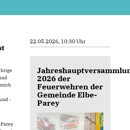
22.05.2026, 10:30 Uhr
st
Jahreshauptversammlu
ährige
2026 der
 und
Feuerwehren der
 mich
s
Gemeinde Elbe-
und -
Parey
-Parey