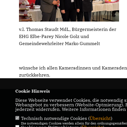
v.l. Thomas Staudt MdL, Bürgermeisterin der
EHG Elbe-Parey Nicole Golz und
Gemeindewehrleiter Marko Gummelt
wünsche ich allen Kameradinnen und Kameraden, d
zurückkehren.
Cookie Hinweis
Diese Webseite verwendet Cookies, die notwendig si
CDU-Landtagabgeordneter für den Wahlkrei
Webangebot zu verbessern (Website-Optmierung). Fü
05 Genthin
jederzeit widerrufen. Weitere Informationen finden
Technisch notwendige Cookies (
Übersicht
)
IMPRESSUM
DATENSCHUTZ
Die notwendigen Cookies werden allein für den ordnungsgemäßen 