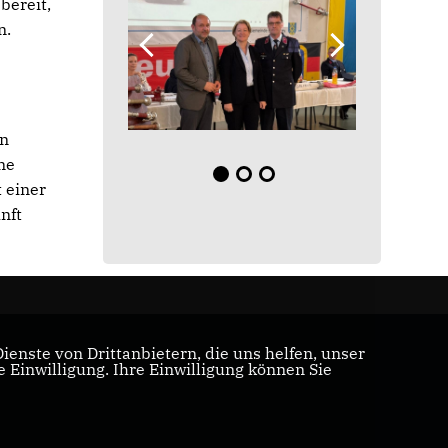
bereit,
n.
en
ne
 einer
nft
enste von Drittanbietern, die uns helfen, unser
Einwilligung. Ihre Einwilligung können Sie