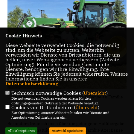
Cookie Hinweis
Diese Webseite verwendet Cookies, die notwendig
sind, um die Webseite zu nutzen. Weiterhin
verwenden wir Dienste von Drittanbietern, die uns
helfen, unser Webangebot zu verbessern (Website-
Optmierung). Für die Verwendung bestimmter
Dienste, benötigen wir Ihre Einwilligung. Ihre
Einwilligung können Sie jederzeit widerrufen. Weitere
Informationen finden Sie in unserer
Datenschutzerklärung
.
Technisch notwendige Cookies (
Übersicht
)
Gratulation zur Hofübergabe von Familie Banse an Familie
Die notwendigen Cookies werden allein für den
Tautz in Tucheim
ordnungsgemäßen Gebrauch der Webseite benötigt.
Cookies von Drittanbietern (
Übersicht
)
Zur Optimierung unserer Webseite binden wir Dienste und
Angebote von Drittanbietern ein.
Besonders freue ich mich über die gelungene Hofübergabe
des landwirtschaftlichen Betriebes der Familie Axel Banse
Alle akzeptieren
Auswahl speichern