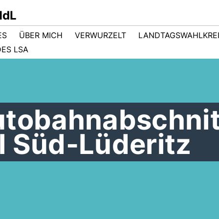
MdL
ES
ÜBER MICH
VERWURZELT
LANDTAGSWAHLKRE
ES LSA
utobahnabschnit
l Süd-Lüderitz