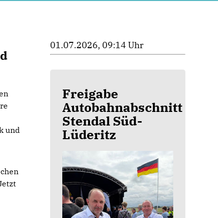
01.07.2026, 09:14 Uhr
nd
Freigabe
ten
Autobahnabschnitt
ere
Stendal Süd-
rk und
Lüderitz
achen
Jetzt