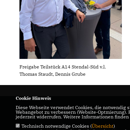
Freigabe Teilstück A14 Stendal-Süd v.l.
Thomas Staudt, Dennis Grube
Cookie Hinweis
Diese Webseite verwendet Cookies, die notwendig si
CDU-Landtagabgeordneter für den Wahlkrei
Webangebot zu verbessern (Website-Optmierung). Fü
05 Genthin
jederzeit widerrufen. Weitere Informationen finden
Technisch notwendige Cookies (
Übersicht
)
IMPRESSUM
DATENSCHUTZ