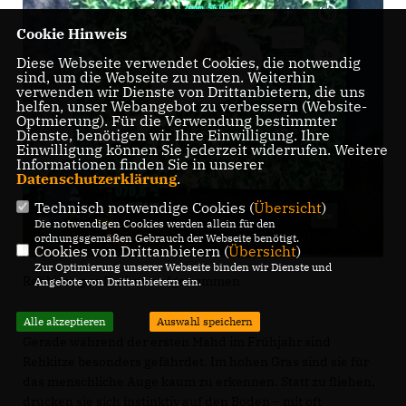
Cookie Hinweis
Diese Webseite verwendet Cookies, die notwendig
sind, um die Webseite zu nutzen. Weiterhin
verwenden wir Dienste von Drittanbietern, die uns
helfen, unser Webangebot zu verbessern (Website-
Optmierung). Für die Verwendung bestimmter
Dienste, benötigen wir Ihre Einwilligung. Ihre
Einwilligung können Sie jederzeit widerrufen. Weitere
Informationen finden Sie in unserer
Datenschutzerklärung
.
Technisch notwendige Cookies (
Übersicht
)
Die notwendigen Cookies werden allein für den
ordnungsgemäßen Gebrauch der Webseite benötigt.
Cookies von Drittanbietern (
Übersicht
)
Zur Optimierung unserer Webseite binden wir Dienste und
Rehkizze per Drohne aufgenommen
Angebote von Drittanbietern ein.
Alle akzeptieren
Auswahl speichern
Gerade während der ersten Mahd im Frühjahr sind
Rehkitze besonders gefährdet. Im hohen Gras sind sie für
das menschliche Auge kaum zu erkennen. Statt zu fliehen,
drücken sie sich instinktiv auf den Boden – mit oft