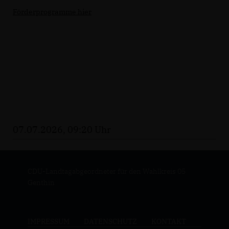
Förderprogramme hier
07.07.2026, 09:20 Uhr
CDU-Landtagabgeordneter für den Wahlkreis 05
Genthin
IMPRESSUM
DATENSCHUTZ
KONTAKT