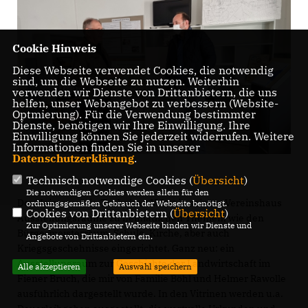
Cookie Hinweis
Diese Webseite verwendet Cookies, die notwendig
sind, um die Webseite zu nutzen. Weiterhin
verwenden wir Dienste von Drittanbietern, die uns
helfen, unser Webangebot zu verbessern (Website-
Optmierung). Für die Verwendung bestimmter
Dienste, benötigen wir Ihre Einwilligung. Ihre
Einwilligung können Sie jederzeit widerrufen. Weitere
Informationen finden Sie in unserer
Datenschutzerklärung
.
Technisch notwendige Cookies (
Übersicht
)
Die notwendigen Cookies werden allein für den
Der Heimatverein Tucheim e.V. hat in seinem Vereinshaus
ordnungsgemäßen Gebrauch der Webseite benötigt.
Cookies von Drittanbietern (
Übersicht
)
Ausstellungsräume zu heimatlichen Themen, wie den
Zur Optimierung unserer Webseite binden wir Dienste und
Bürgermeisterraum, Schule, Kirche, aber auch
Angebote von Drittanbietern ein.
Kriegsgeschehnisse eingerichtet. Ganz neu: ein
Ausstellungraum zur Geschichte der Landwirtschaft im
Alle akzeptieren
Auswahl speichern
Fiener Bruch, die mir von Familie Böhl und Helmer Rawolle
ausführlich dargestellt wurde. In den Vitrinen werden u.a.