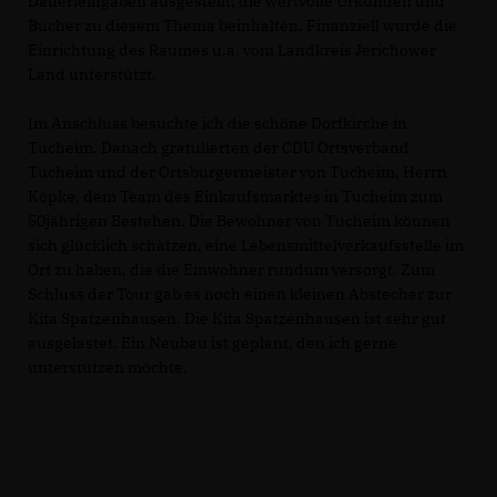
Dauerleihgaben ausgestellt, die wertvolle Urkunden und
Bücher zu diesem Thema beinhalten. Finanziell wurde die
Einrichtung des Raumes u.a. vom Landkreis Jerichower
Land unterstützt.
Im Anschluss besuchte ich die schöne Dorfkirche in
Tucheim. Danach gratulierten der CDU Ortsverband
Tucheim und der Ortsbürgermeister von Tucheim, Herrn
Köpke, dem Team des Einkaufsmarktes in Tucheim zum
50jährigen Bestehen. Die Bewohner von Tucheim können
sich glücklich schätzen, eine Lebensmittelverkaufsstelle im
Ort zu haben, die die Einwohner rundum versorgt. Zum
Schluss der Tour gab es noch einen kleinen Abstecher zur
Kita Spatzenhausen. Die Kita Spatzenhausen ist sehr gut
ausgelastet. Ein Neubau ist geplant, den ich gerne
unterstützen möchte.