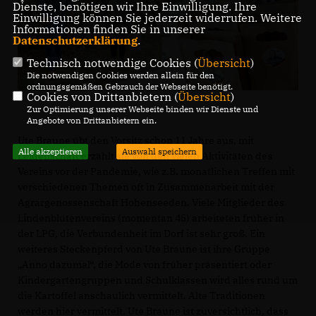
Dienste, benötigen wir Ihre Einwilligung. Ihre
Einwilligung können Sie jederzeit widerrufen. Weitere
Informationen finden Sie in unserer
Datenschutzerklärung
.
Technisch notwendige Cookies (
Übersicht
)
Die notwendigen Cookies werden allein für den
ordnungsgemäßen Gebrauch der Webseite benötigt.
Cookies von Drittanbietern (
Übersicht
)
Zur Optimierung unserer Webseite binden wir Dienste und
Angebote von Drittanbietern ein.
Ute Braune übt den Vorsitz schon 11 Jahre aus, mit
Alle akzeptieren
Auswahl speichern
Leidenschaft erzählt sie von den vielen Aktivitäten des
Vereins vor der Pandemie, wie z.B. monatlichen Treffen mit
verschiedenen Themen oft in Zusammenarbeit mit der
Agrargenossenschaft Hohenseeden. Viele Mitglieder des
Lindenblütenvereins (momentan 45) arbeiteten früher in
der LPG, die Verbundenheit im Dorf ist sehr groß. Ein
weiteres Steckenpferd von Ute Braune ist ihre Gruppe
Anno dazumal“, die Mode von früher präsentiert oder
Kindergartengruppen und Schulklassen wird alles rund um
die Kartoffel anschaulich vermittelt. Alte Traditionen
werden hier vermittelt. Ute Braune ist zuversichtlich, dass