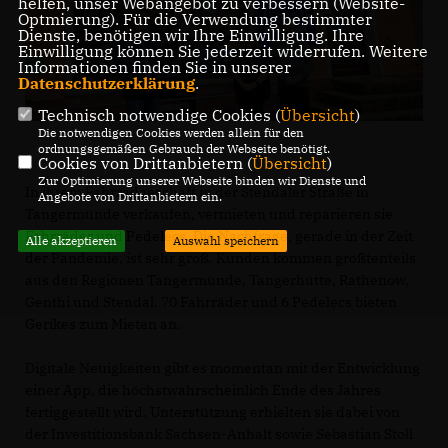
helfen, unser Webangebot zu verbessern (Website-
Optmierung). Für die Verwendung bestimmter
Dienste, benötigen wir Ihre Einwilligung. Ihre
Einwilligung können Sie jederzeit widerrufen. Weitere
Informationen finden Sie in unserer
Datenschutzerklärung
.
Technisch notwendige Cookies (
Übersicht
)
Die notwendigen Cookies werden allein für den
ordnungsgemäßen Gebrauch der Webseite benötigt.
Cookies von Drittanbietern (
Übersicht
)
Zur Optimierung unserer Webseite binden wir Dienste und
In ihrem Fahrradgeschäft in der Stendaler Straße in
Angebote von Drittanbietern ein.
Tangermünde verkaufen, vermieten und reparieren sie
Fahrräder und Pedelecs. Die Nachfrage, gerade in der Zeit
Alle akzeptieren
Auswahl speichern
der Pandemie, ist sehr groß. Kunden kommen größtenteils
aus den Regionen Tangermünde, Tangerhütte, Rathenow,
Genthi und Stendal. 70 Fahrräder und 6 Pedelecs bieten
Gerikes zum Mieten an.
Digitale Neuigkeiten gibt es momentan mit der Entwicklung
einer App, die höchstwahrscheinlich Ende des Jahres
fertiggestellt wird. Unterstützung erhielten sie dabei von
der Investitionsbank Sachsen-Anhalt sowie Sebastian Stoll