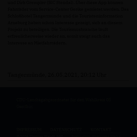
und Dirk Grempler (BIC Stendal). Über diese App können
Fahrräder vom Service-Center Gerike gemietet werden. Das
Schloßhotel Tangermünde und die Touristeninformation
Arneburg haben schon Interesse gezeigt, sich an diesem
Projekt zu beteiligen. Die Tourismusbranche läuft
erfreulicherweise wieder an, somit steigt auch das
Interesse an Mietfahrrädern.
Tangermünde, 26.05.2021, 20:12 Uhr
CDU-Landtagabgeordneter für den Wahlkreis 05
Genthin
IMPRESSUM
DATENSCHUTZ
KONTAKT
@2026 Thomas Staudt, MdL
Realisation: Sharkness Media