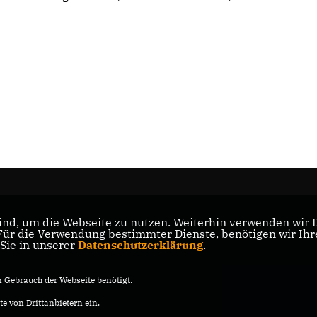
nd, um die Webseite zu nutzen. Weiterhin verwenden wir Di
s
r die Verwendung bestimmter Dienste, benötigen wir Ihre 
 Sie in unserer
Datenschutzerklärung
.
Gebrauch der Webseite benötigt.
e von Drittanbietern ein.