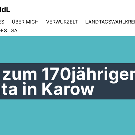
MdL
ES
ÜBER MICH
VERWURZELT
LANDTAGSWAHLKRE
ES LSA
 zum 170jährige
ta in Karow