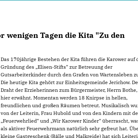
vor wenigen Tagen die Kita "Zu den
Das 170jährige Bestehen der Kita führen die Karower auf 
Gründung des „Elisen-Stifts“ zur Betreuung der
Gutsarbeiterkinder durch den Grafen von Wartensleben z
Die heutige Kita gehört zur Einheitsgemeinde Jerichow. De
Draht der Erzieherinnen zum Bürgermeister, Herrn Bothe,
hier erwähnt. Momentan werden 18 Knirpse in hellen,
freundlichen und großen Räumen betreut. Musikalisch wu
von der Leiterin, Frau Hubold und von den Kindern mit d
Feuerwehrlied“ und „Wir Karower Kinder“ überrascht, wa
als aktiver Feuerwehrmann natürlich sehr gefreut hat. Üb
kleine Gastgeschenk (Bälle und Malkreide) hat sich Leiter