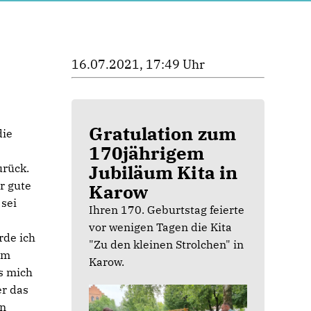
16.07.2021, 17:49 Uhr
Gratulation zum
die
170jährigem
Jubiläum Kita in
urück.
r gute
Karow
 sei
Ihren 170. Geburtstag feierte
vor wenigen Tagen die Kita
rde ich
"Zu den kleinen Strolchen" in
em
Karow.
s mich
er das
in