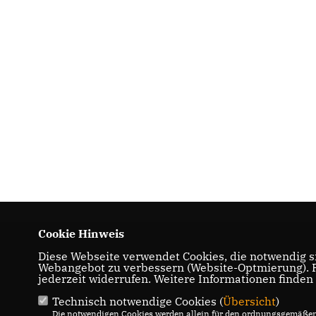
Cookie Hinweis
Diese Webseite verwendet Cookies, die notwendig si
Webangebot zu verbessern (Website-Optmierung). Fü
jederzeit widerrufen. Weitere Informationen finden
Technisch notwendige Cookies (
Übersicht
)
Die notwendigen Cookies werden allein für den ordnungsgemäßen 