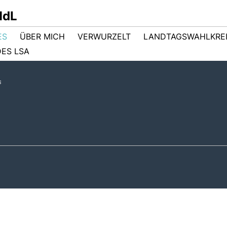
MdL
ES
ÜBER MICH
VERWURZELT
LANDTAGSWAHLKRE
ES LSA
s