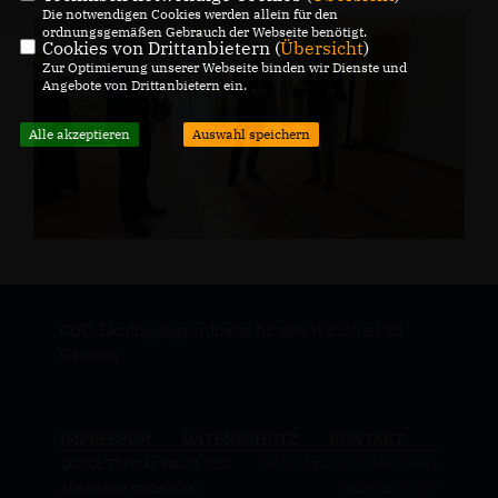
Die notwendigen Cookies werden allein für den
ordnungsgemäßen Gebrauch der Webseite benötigt.
Cookies von Drittanbietern (
Übersicht
)
Zur Optimierung unserer Webseite binden wir Dienste und
Angebote von Drittanbietern ein.
Alle akzeptieren
Auswahl speichern
CDU-Landtagabgeordneter für den Wahlkreis 05
Genthin
IMPRESSUM
DATENSCHUTZ
KONTAKT
@2026 Thomas Staudt, MdL
Realisation: Sharkness Media
Alle Rechte vorbehalten.
GmbH & Co. KG