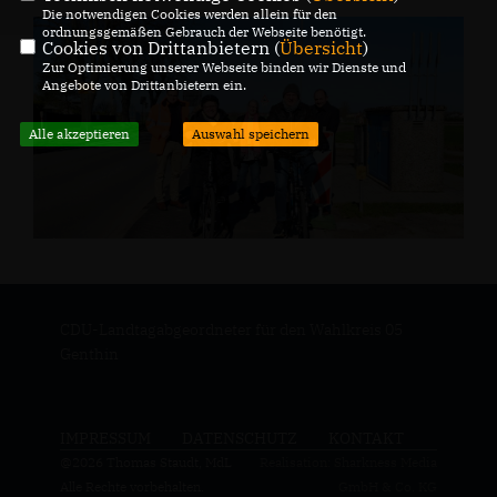
Die notwendigen Cookies werden allein für den
ordnungsgemäßen Gebrauch der Webseite benötigt.
Cookies von Drittanbietern (
Übersicht
)
Zur Optimierung unserer Webseite binden wir Dienste und
Angebote von Drittanbietern ein.
Alle akzeptieren
Auswahl speichern
CDU-Landtagabgeordneter für den Wahlkreis 05
Genthin
IMPRESSUM
DATENSCHUTZ
KONTAKT
@2026 Thomas Staudt, MdL
Realisation: Sharkness Media
Alle Rechte vorbehalten.
GmbH & Co. KG