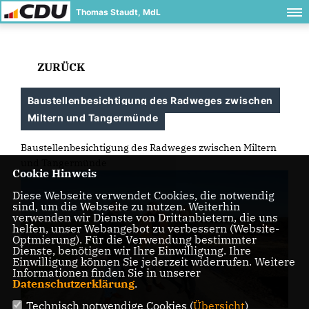
Thomas Staudt, MdL
ZURÜCK
Baustellenbesichtigung des Radweges zwischen
Miltern und Tangermünde
Baustellenbesichtigung des Radweges zwischen Miltern
und Tangermünde
Cookie Hinweis
Diese Webseite verwendet Cookies, die notwendig
sind, um die Webseite zu nutzen. Weiterhin
verwenden wir Dienste von Drittanbietern, die uns
helfen, unser Webangebot zu verbessern (Website-
Optmierung). Für die Verwendung bestimmter
Dienste, benötigen wir Ihre Einwilligung. Ihre
Einwilligung können Sie jederzeit widerrufen. Weitere
Informationen finden Sie in unserer
Datenschutzerklärung
.
Technisch notwendige Cookies (
Übersicht
)