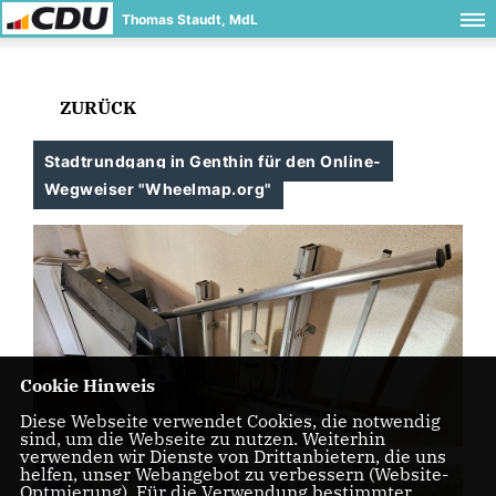
Thomas Staudt, MdL
ZURÜCK
Stadtrundgang in Genthin für den Online-
Wegweiser "Wheelmap.org"
Cookie Hinweis
Diese Webseite verwendet Cookies, die notwendig
sind, um die Webseite zu nutzen. Weiterhin
verwenden wir Dienste von Drittanbietern, die uns
helfen, unser Webangebot zu verbessern (Website-
Optmierung). Für die Verwendung bestimmter