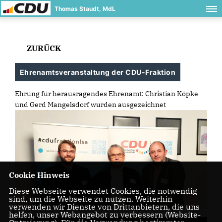
Thomas Staudt, MdL
ZURÜCK
Ehrenamtsveranstaltung der CDU-Fraktion
Ehrung für herausragendes Ehrenamt: Christian Köpke
und Gerd Mangelsdorf wurden ausgezeichnet
Cookie Hinweis
Diese Webseite verwendet Cookies, die notwendig
sind, um die Webseite zu nutzen. Weiterhin
verwenden wir Dienste von Drittanbietern, die uns
helfen, unser Webangebot zu verbessern (Website-