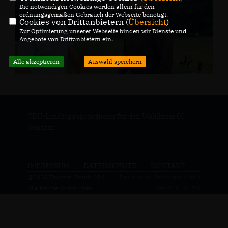
Die notwendigen Cookies werden allein für den
ordnungsgemäßen Gebrauch der Webseite benötigt.
Cookies von Drittanbietern (
Übersicht
)
Zur Optimierung unserer Webseite binden wir Dienste und
Angebote von Drittanbietern ein.
Alle akzeptieren
Auswahl speichern
CDU-Landtagabgeordneter für den Wahlkreis 05
Genthin
IMPRESSUM
DATENSCHUTZ
KONTAKT
@2026 Thomas Staudt, MdL
Realisation: Sharkness Media
Alle Rechte vorbehalten.
GmbH & Co. KG