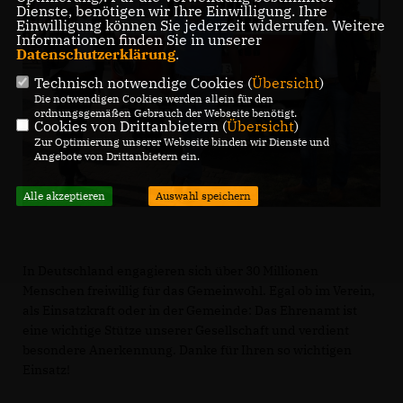
Dienste, benötigen wir Ihre Einwilligung. Ihre
Einwilligung können Sie jederzeit widerrufen. Weitere
Informationen finden Sie in unserer
Datenschutzerklärung
.
Technisch notwendige Cookies (
Übersicht
)
Die notwendigen Cookies werden allein für den
ordnungsgemäßen Gebrauch der Webseite benötigt.
Cookies von Drittanbietern (
Übersicht
)
Zur Optimierung unserer Webseite binden wir Dienste und
Angebote von Drittanbietern ein.
Alle akzeptieren
Auswahl speichern
In Deutschland engagieren sich über 30 Millionen
Menschen freiwillig für das Gemeinwohl. Egal ob im Verein,
als Einsatzkraft oder in der Gemeinde: Das Ehrenamt ist
eine wichtige Stütze unserer Gesellschaft und verdient
besondere Anerkennung. Danke für Ihren so wichtigen
Einsatz!