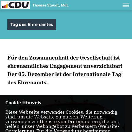
Thomas Staudt, MdL
Tag des Ehrenamtes
Für den Zusammenhalt der Gesellschaft ist
ehrenamtliches Engagement unverzichtbar!
Der 05. Dezember ist der Internationale Tag
des Ehrenamts.
Cookie Hinweis
Diese Webseite verwendet Cookies, die notwendig
sind, um die Webseite zu nutzen. Weiterhin
verwenden wir Dienste von Drittanbietern, die uns
helfen, unser Webangebot zu verbessern (Website-
Optmierung). Für die Verwendung bestimmter