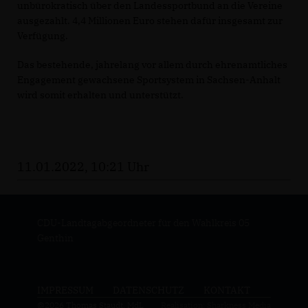
unbürokratisch über den Landessportbund an die Vereine
ausgezahlt. 4,4 Millionen Euro stehen dafür insgesamt zur
Verfügung.
Das bestehende, jahrelang vor allem durch ehrenamtliches
Engagement gewachsene Sportsystem in Sachsen-Anhalt
wird somit erhalten und unterstützt.
11.01.2022, 10:21 Uhr
CDU-Landtagabgeordneter für den Wahlkreis 05
Genthin
IMPRESSUM
DATENSCHUTZ
KONTAKT
@2026 Thomas Staudt, MdL
Realisation: Sharkness Media