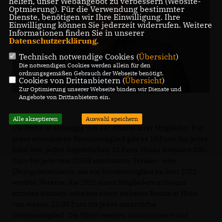
helfen, unser Webangebot zu verbessern (Website-
Optmierung). Für die Verwendung bestimmter
Dienste, benötigen wir Ihre Einwilligung. Ihre
Einwilligung können Sie jederzeit widerrufen. Weitere
Informationen finden Sie in unserer
Datenschutzerklärung
.
Technisch notwendige Cookies (
Übersicht
)
Die notwendigen Cookies werden allein für den
ordnungsgemäßen Gebrauch der Webseite benötigt.
Cookies von Drittanbietern (
Übersicht
)
Zur Optimierung unserer Webseite binden wir Dienste und
Angebote von Drittanbietern ein.
Alle akzeptieren
Auswahl speichern
Die Höhe ist abhängig von der Anzahl ihrer Mitglieder. Für
jedes erwachsene Vereinsmitglied gibt es 10 Euro; für jedes
Kind bzw. jeden Jugendlichen 15 Euro. Hinzu kommen 100,-
Euro für jede vom DOSB anerkannte Trainer- oder
Übungsleiterlizenz, die ein Vereinsmitglied im Jahr 2022
erwirbt. Vereine, die 2022 einen Mitgliederwachstum
erzielen können, erhalten einen weiteren Bonus in Höhe
von voraus. 12,50 Euro für jedes zusätzliche
Vereinsmitglied. Die Mittel werden unkompliziert und