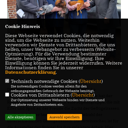
Cookie Hinweis
Diese Webseite verwendet Cookies, die notwendig
sind, um die Webseite zu nutzen. Weiterhin
verwenden wir Dienste von Drittanbietern, die uns
helfen, unser Webangebot zu verbessern (Website-
Optmierung). Für die Verwendung bestimmter
Dienste, benötigen wir Ihre Einwilligung. Ihre
Einwilligung können Sie jederzeit widerrufen. Weitere
Informationen finden Sie in unserer
Datenschutzerklärung
.
Technisch notwendige Cookies (
Übersicht
)
Die notwendigen Cookies werden allein für den
Die Vereinsmitglieder und viele Ehrenamtliche
ordnungsgemäßen Gebrauch der Webseite benötigt.
Cookies von Drittanbietern (
Übersicht
)
präsentierten über 500 Tiere. Erfreulicherweise hat der
Zur Optimierung unserer Webseite binden wir Dienste und
Rassegeflügelzuchtverein auch eine Jugendgruppe, die mit
Angebote von Drittanbietern ein.
Eifer und Spaß an der Freude die Zucht der Geflügelrassen
fortführt. Ich war beeindruckt von der Vielzahl der
Alle akzeptieren
Auswahl speichern
unterschiedlichen Geflügelrassen. Die Vereinsschau ist für
die Aussteller der Spiegel für ihre geleistete Arbeit. Hier