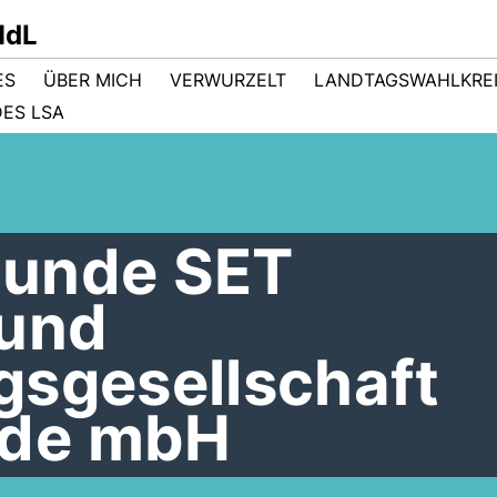
MdL
ES
ÜBER MICH
VERWURZELT
LANDTAGSWAHLKRE
ES LSA
runde SET
 und
gsgesellschaft
de mbH