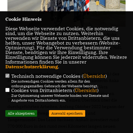
Cookie Hinweis
Diese Webseite verwendet Cookies, die notwendig
sind, um die Webseite zu nutzen. Weiterhin
v.l.: Staatssekretär Sven Haller, Hauptamtsleiterin Anka
verwenden wir Dienste von Drittanbietern, die uns
Bertkau, Ortsbürgermeisterin von Miltern, Vera Amtsberg,
helfen, unser Webangebot zu verbessern (Website-
Optmierung). Für die Verwendung bestimmter
Sachgebietsleiter für Investitionen Thomas Stagneth, MdL
Dienste, benötigen wir Ihre Einwilligung. Ihre
Thomas Staudt
Einwilligung können Sie jederzeit widerrufen. Weitere
Informationen finden Sie in unserer
Datenschutzerklärung
.
Bei einer Baustellenbesichtigung u.a. im Beisein (v.l.) des
Technisch notwendige Cookies (
Übersicht
)
Staatssekretärs Sven Haller, der Hauptamtsleiterin Anka
Die notwendigen Cookies werden allein für den
ordnungsgemäßen Gebrauch der Webseite benötigt.
Bertkau, der Ortsbürgermeisterin von Miltern, Vera
Cookies von Drittanbietern (
Übersicht
)
Amtsberg und dem Sachgebietsleiter für Investitionen
Zur Optimierung unserer Webseite binden wir Dienste und
Thomas Stagneth erhielten wir einen Überblick über die
Angebote von Drittanbietern ein.
durchgeführten Arbeiten. Anfang Oktober 2022 begann der
Neubau des Radweges zwischen Miltern und
Alle akzeptieren
Auswahl speichern
Tangermünde. Das Land Sachsen-Anhalt investiert rund
770 000 Euro in den rund zwei Kilometer langen neuen
Radweg. Er beginnt am Abzweig Miltern und endet in