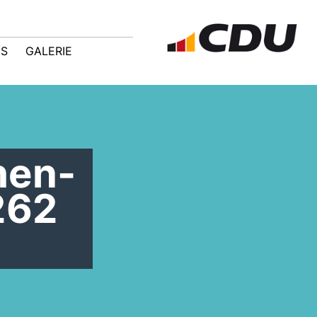
IS
GALERIE
hen-
262