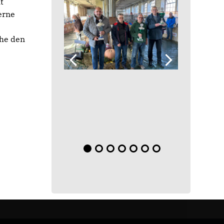
t
erne
che den