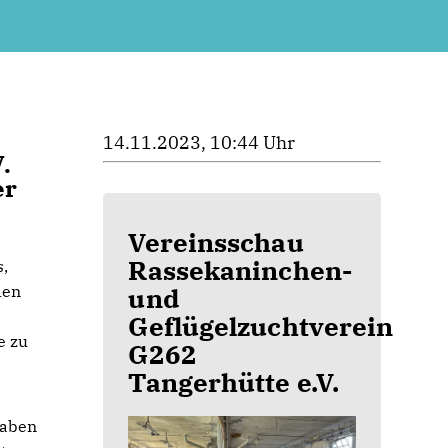
14.11.2023, 10:44 Uhr
.
er
Vereinsschau
Rassekaninchen-
,
den
und
Geflügelzuchtverein
e zu
G262
Tangerhütte e.V.
haben