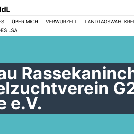
MdL
ES
ÜBER MICH
VERWURZELT
LANDTAGSWAHLKRE
ES LSA
au Rassekaninc
elzuchtverein G
 e.V.