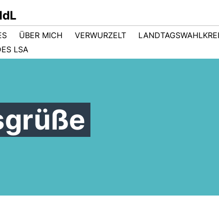
MdL
ES
ÜBER MICH
VERWURZELT
LANDTAGSWAHLKRE
ES LSA
sgrüße