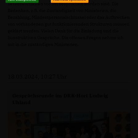
Verantwortlichen vor Ort besprochen worden sind. Die
Bedenken, z.B. die Zuständigkeit von Ministerien, die
Bezahlung, Mindestpersonalschlüssel oder das Aufbrechen
von vorhandenen gut funktionierenden Strukturen müssen
geklärt werden. Vielen Dank für die Einladung und die
konstruktiven Gespräche. Die offenen Fragen nehme ich
mit in die zuständigen Ministerien.
18.03.2024, 10:27 Uhr
Gesprächsrunde im DRK-Hort Ludwig
Uhland