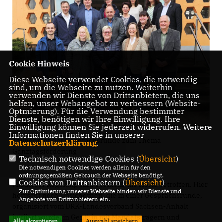
Cookie Hinweis
Diese Webseite verwendet Cookies, die notwendig
sind, um die Webseite zu nutzen. Weiterhin
verwenden wir Dienste von Drittanbietern, die uns
helfen, unser Webangebot zu verbessern (Website-
Optmierung). Für die Verwendung bestimmter
Dienste, benötigen wir Ihre Einwilligung. Ihre
Einwilligung können Sie jederzeit widerrufen. Weitere
Informationen finden Sie in unserer
Teilnehmer der Gesprächsrunde zum Thema
Datenschutzerklärung
.
Ganztagsförderung
Technisch notwendige Cookies (
Übersicht
)
Die notwendigen Cookies werden allein für den
ordnungsgemäßen Gebrauch der Webseite benötigt.
Cookies von Drittanbietern (
Übersicht
)
Mit dieser Regelung sind ebenfalls die Horte betroffen. Hier
Zur Optimierung unserer Webseite binden wir Dienste und
herrscht noch Unsicherheit, die in einer Gesprächsrunde,
Angebote von Drittanbietern ein.
organisiert vom DRK-Landesverband Sachsen-Anhalt
initiiert wurde, in Genthin mit Mandatsträgern und
Alle akzeptieren
Auswahl speichern