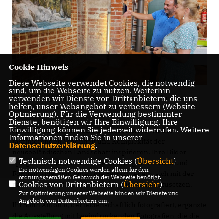
Cookie Hinweis
Diese Webseite verwendet Cookies, die notwendig
sind, um die Webseite zu nutzen. Weiterhin
verwenden wir Dienste von Drittanbietern, die uns
Betrachtung des Fotos "Okarito" von Antonio Günther.
helfen, unser Webangebot zu verbessern (Website-
Optmierung). Für die Verwendung bestimmter
Dienste, benötigen wir Ihre Einwilligung. Ihre
Einwilligung können Sie jederzeit widerrufen. Weitere
Rieke Schmieder ließ sich in ihrer Malerei von der
Informationen finden Sie in unserer
faszinierenden Schönheit und Komplexität der
Datenschutzerklärung
.
neuseeländischen Landschaft inspirieren. Ihre Bilder
Technisch notwendige Cookies (
Übersicht
)
spiegeln die harmonische Verbindung von Farben und
Die notwendigen Cookies werden allein für den
Formen wider und laden die Betrachter ein, sich mit der
ordnungsgemäßen Gebrauch der Webseite benötigt.
Cookies von Drittanbietern (
Übersicht
)
natürlichen Welt auf neue Weise auseinanderzusetzen.
Zur Optimierung unserer Webseite binden wir Dienste und
Angebote von Drittanbietern ein.
Ihr Sohn Antonio, der leidenschaftlich fotografiert, ergänzte
die Ausstellung mit beeindruckenden Fotografien, die die