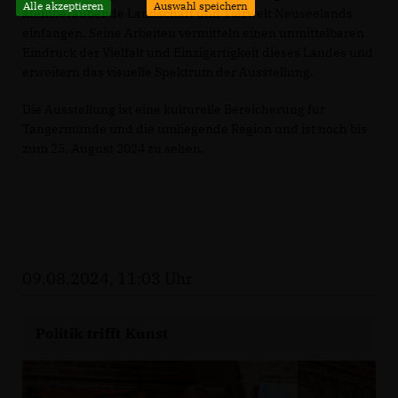
Alle akzeptieren
Auswahl speichern
atemberaubende Landschaft und Tierwelt Neuseelands
einfangen. Seine Arbeiten vermitteln einen unmittelbaren
Eindruck der Vielfalt und Einzigartigkeit dieses Landes und
erweitern das visuelle Spektrum der Ausstellung.
Die Ausstellung ist eine kulturelle Bereicherung für
Tangermünde und die umliegende Region und ist noch bis
zum 25. August 2024 zu sehen.
09.08.2024, 11:03 Uhr
Politik trifft Kunst